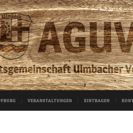
AGUV
Ulmbach
PFBURG
VERANSTALTUNGEN
EINTRAGEN
KON