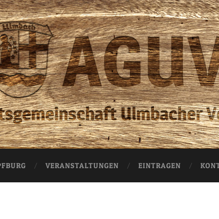
AGUV
Ulmbach
PFBURG
VERANSTALTUNGEN
EINTRAGEN
KON