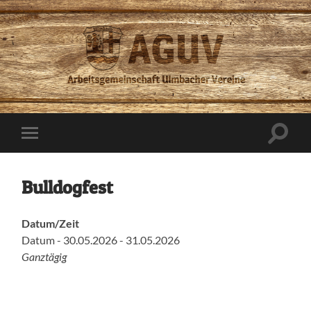
AGUV
Ulmbach
Suchfe
Mobile-
ein-/a
Menü
ein-/ausblenden
Bulldogfest
Datum/Zeit
Datum - 30.05.2026 - 31.05.2026
Ganztägig